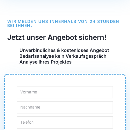
WIR MELDEN UNS INNERHALB VON 24 STUNDEN
BEI IHNEN.
Jetzt unser Angebot sichern!
Unverbindliches & kostenloses Angebot
Bedarfsanalyse kein Verkaufsgespräch
Analyse Ihres Projektes
V
o
N
r
a
T
n
c